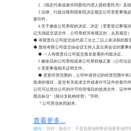
    2.《指定代表或者共同委托代理人授权委托书》及指定代表或委托代理人的身份证件复印件。

    3.法律、行政法规和国务院决定规定公司变更事项必须报经批准的，提交有关的批准文件或者许可证件
复印件。

    4.关于修改公司章程的决议、决定（变更登记事项涉及公司章程修改的，提交该文件；其中股东变更登
记无须提交该文件，公司章程另有规定的，从其规定）
◆ 有限责任公司提交由代表三分之二以上表决权的股东
◆ 股份有限公司提交由会议主持人及出席会议的董事签
    ◆ 一人有限责任公司提交股东签署的书面决定。

    5.修改后的公司章程或者公司章程修正案（公司法定代表人签署）。

    6.变更事项相关证明文件。

    ◆ 变更经营范围的，公司申请登记的经营范围中有法律、行政法规和国务院决定规定必须在登记前报经
批准的项目，提交有关批准文件或者许可证件的复印
公司可以凭分公司的许可经营项目的批准文件、证件
围后标注“（限分支机构经营）”字样。

     7.公司营业执照副本。
查看更多...
追问：
你好，陈会计，不是说柴油销售必须要柴油经