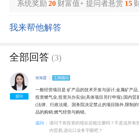
系统奖励
20
财富值+ 提问者悬赏
15
我来帮他解答
全部回答
(3)
张旭霞
工商顾问
一般经营项目是:矿产品的技术开发与设计;金属矿产品
提问
投资燃气业,投资兴办实业(具体项目另行申报);国内贸
(法律、行政法规、国务院决定禁止的项目除外,限制的
品的购销;燃气经营与购销。
追问：
请问下有投资的现在还能注册吗？不是说所有
内贸易;进出口业务字眼吧？