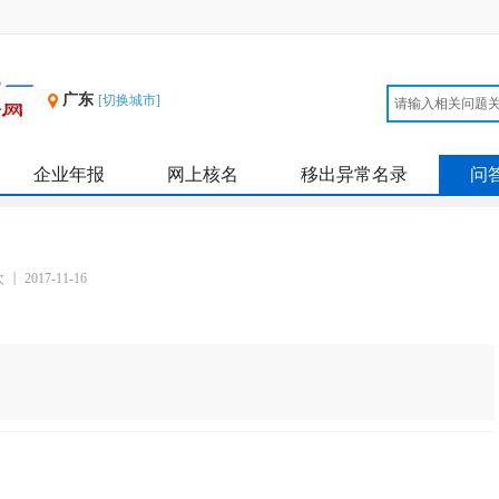
广东
[切换城市]
企业年报
网上核名
移出异常名录
问
次
2017-11-16