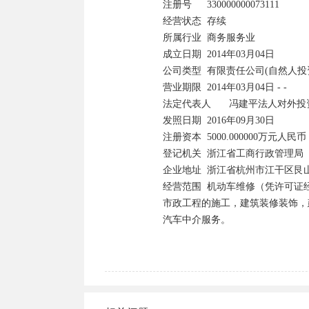
注册号   	330000000073111	

经营状态	存续

所属行业	商务服务业	

成立日期	2014年03月04日

公司类型	有限责任公司(自然人投资或控股)	

营业期限	2014年03月04日 - -

法定代表人	冯建平法人对外投资	

发照日期	2016年09月30日

注册资本	5000.000000万元人民币	

登记机关	浙江省工商行政管理局

企业地址	浙江省杭州市江干区艮山东路128号1幢101室

经营范围	机动车维修（凭许可证经营）。 实业投资，投资管理，工程项目管理，建筑工程、照明工程、
市政工程的施工，建筑装修装饰，
汽车中介服务。