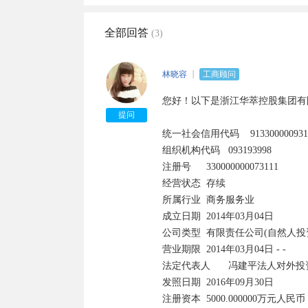
全部回答
(3)
林晓容
工商顾问
您好！以下是浙江华萃控股集团有限
提问
统一社会信用代码	91330000093193998C	

组织机构代码	093193998

注册号	330000000073111	

经营状态	存续

所属行业	商务服务业	

成立日期	2014年03月04日

公司类型	有限责任公司(自然人投资或控股)	

营业期限	2014年03月04日 - -

法定代表人	冯建平法人对外投资	

发照日期	2016年09月30日

注册资本	5000.000000万元人民币	
