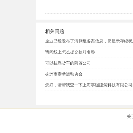
6、公章、法人章、财务章， 

7、银行开立公司基本账户开户，

8、国税地税税务报到。

相关问题
注册公司所需资料：

1.《公司登记（备案）申请书》。

企业已经发布了清算组备案信息，仍显示存续状
2.《指定代表或者共同委托代理
请问线上怎么提交核对名称
3.全体股东签署的公司章程。

4.股东的主体资格证明或者自然人
可以挂靠货车的商贸公司
  ◆ 股东为企业的，提交营业执照复印件。

株洲市泰拳运动协会
  ◆ 股东为事业法人的，提交事业法人登记证书复印件。

  ◆ 股东为社团法人的，提交社团法人登记证复印件。

您好，请帮我查一下上海零碳建筑科技有限公司
  ◆ 股东为民办非企业单位的，提交民办非企业单位证书复印件。

  ◆ 股东为自然人的，提交身份证件复印件。

  ◆ 其他股东提交有关法律法规规定的资格证明。

5.董事、监事和经理的任职文件
关
件。

6.法定代表人任职文件（股东会