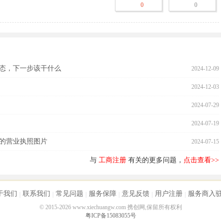
0
0
态，下一步该干什么
2024-12-09
人授权委托书》及指定代表或委托代理人的身份证件复印件。

2024-12-03
身份证件复印件。

2024-07-29
2024-07-19
的营业执照图片
2024-07-15
与
工商注册
有关的更多问题，
点击查看>>
（股东会决议由股东签署，董事会决议由公司董事签字）及身份证件复印
于我们
联系我们
常见问题
服务保障
意见反馈
用户注册
服务商入
© 2015-2026 www.xiechuangw.com 携创网,保留所有权利
决议由股东签署，董事会决议由公司董事签字）及身份证件复印件。

粤ICP备15083055号