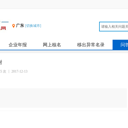
广东
[切换城市]
企业年报
网上核名
移出异常名录
问
谢
85 次
2017-12-13