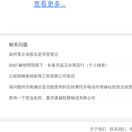
移出决定，恢复正常记载状态。

查看更多...
二、企业依法办理住所或者经营场所变更登记，或者
系，申请恢复正常记载状态的，携创网工商行政管理部
载状态。

三、未按规定履行即时信息公示义务的企业，申请恢
工商行政管理部门自公示之日起5个工作日内作出移出
四、公示信息隐瞒真实情况、弄虚作假的企业更正其
相关问题
营异常名录，工商行政管理部门应当自查实之日起5个
如何查企业股东是否变更过
根据《企业经营异常名录管理暂行办法》的有关规定
之日起30日内向作出决定的工商行政管理部门提出书
你好!麻烦帮我查下：长春市晶玉欣商贸行（个人独资）
在5个工作日内决定是否受理。予以受理的，应当在2
云南胡桃善锦装饰工程有限公司电话
不予受理的，将不予受理的理由书面告知申请人。
请问赣州市南康区是否能查询到百姓摩托车电动车维修站的营业执
查询一下营业执照，重庆通威联聚物流有限公司
关于我们
联系我们