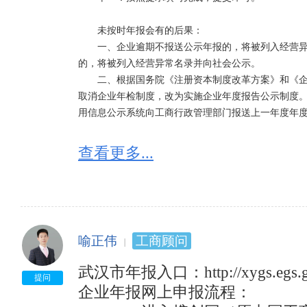
　　未按时年报会有的后果：

　　一、企业逾期不报送公示年报的，将被列入经营
的，将被列入经营异常名录并向社会公示。

　　二、根据国务院《注册资本制度改革方案》和《企业
取消企业年检制度，改为实施企业年度报告公示制度。企
用信息公示系统向工商行政管理部门报送上一年度年度
　　年度报告内容包括：

查看更多...
　　一：企业通信地址、邮政编码、联系电话、电子邮
　　二：企业开业、歇业、清算等存续状态信息。

　　三：企业投资设立企业、购买股权信息。

　　四：企业为有限责任公司或者股份有限公司的，
出资方式等信息。

喻正伟
工商顾问
　　五：有限责任公司股东股权转让等股权变更信息。
　　六：企业网站以及从事网络经营的网店的名称、网
武汉市年报入口：http://xygs.egs.gov.
　　七：企业从业人数、资产总额、负债总额、对外
提问
企业年报网上申报流程：

业务收入、利润总额、净利润、纳税总额信息。
