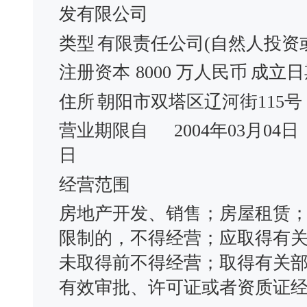
发有限公司
类型
有限责任公司(自然人投资
注册资本
8000 万人民币
成立日
住所
朝阳市双塔区辽河街115号
营业期限自
2004年03月04日
日
经营范围
房地产开发、销售；房屋租赁
限制的，不得经营；应取得有
未取得前不得经营；取得有关
有效审批、许可证或者资质证