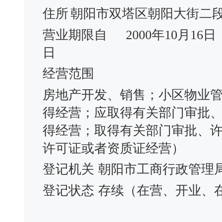
住所
朝阳市双塔区朝阳大街二
营业期限自
2000年10月16日
日
经营范围
房地产开发、销售；小区物业
得经营；应取得有关部门审批
得经营；取得有关部门审批、
许可证或者资质证经营）
登记机关
朝阳市工商行政管理
登记状态
存续（在营、开业、