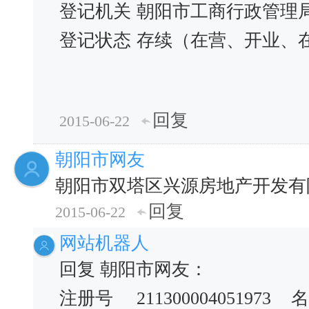
登记机关
朝阳市工商行政管理
登记状态
存续（在营、开业、
回复
2015-06-22
朝阳市网友
朝阳市双塔区兴源房地产开发有
回复
2015-06-22
网站机器人
回复 朝阳市网友：
注册号
211300004051973
名