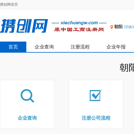
携创网首页
朝阳
[切换
首页
企业查询
注册流程
企业年报
朝
企业查询
注册公司流程