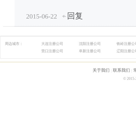
回复
2015-06-22
周边城市：
大连注册公司
沈阳注册公司
铁岭注册公
营口注册公司
阜新注册公司
辽阳注册公
关于我们
联系我们
© 2015