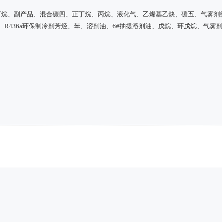
纯丁烷、副产品、混合碳四、正丁烷、丙烷、液化气、乙烯基乙炔、碳五、气雾剂
冷剂、R436a环保制冷剂芳烃、苯、溶剂油、6#抽提溶剂油、戊烷、环戊烷、气雾