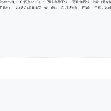
吨/年汽油[-18℃≤闪点<23℃]、5.1万吨/年异丁烷、2万吨/年丙烷；批发（无仓
化工原料）、第3类第1项异戊间二烯、戊烷，第2项溶剂油、石脑油、甲醇，第3