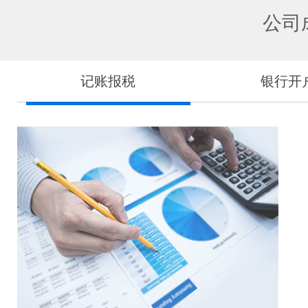
公司
记账报税
银行开