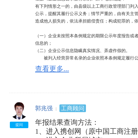
有下列情形之一的，由县级以上工商行政管理部门列
公示，提醒其履行公示义务；情节严重的，由有关主
造成他人损失的，依法承担赔偿责任；构成犯罪的，依
（一）企业未按照本条例规定的期限公示年度报告或
信息的；

（二）企业公示信息隐瞒真实情况、弄虚作假的。

　　被列入经营异常名录的企业依照本条例规定履行
异常名录；满3年未依照本条例规定履行公示义务的，
查看更多...
市人民政府工商行政管理部门列入严重违法企业名单
严重违法企业名单的企业的法定代表人、负责人，3年
　　企业自被列入严重违法企业名单之日起满5年未再
门或者省、自治区、直辖市人民政府工商行政管理部门
郭兆强
工商顾问
被列入经营异常名录有什么后果：

依法将其列入经营异常名录的，通过市场主体信用信
年报结果查询方法：

中，同时建立部门联动响应机制，规定县级以上地方
提问
1、进入携创网（原中国工商注册
工商行政管理机关依法予以处罚，并将企业法定代表