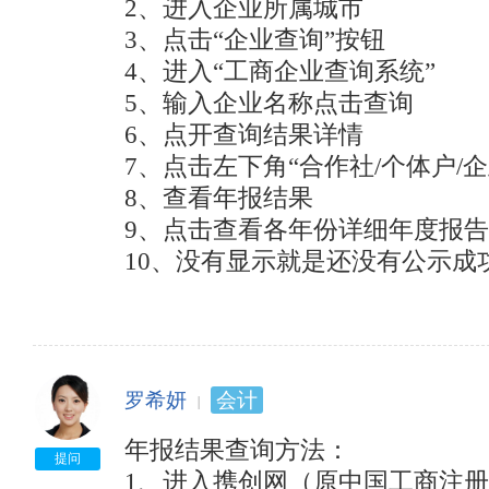
2、进入企业所属城市

关部门，形成“一处违法，处处受限”的机制。

企业今后在、政府采购、工程招投标、国有土地出让
3、点击“企业查询”按钮

企业法人、负责人在银行信贷、投融资、合同签订、
4、进入“工商企业查询系统”

束机制的影响。
5、输入企业名称点击查询

6、点开查询结果详情

7、点击左下角“合作社/个体户/企
8、查看年报结果

9、点击查看各年份详细年度报告

10、没有显示就是还没有公示成
罗希妍
会计
年报结果查询方法：

提问
1、进入携创网（原中国工商注册