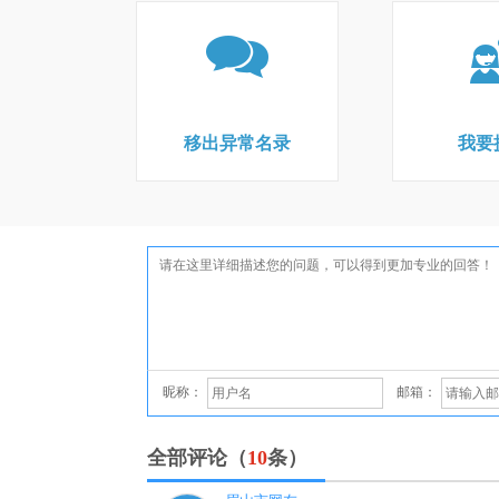
移出异常名录
我要
昵称：
邮箱：
全部评论（
10
条）