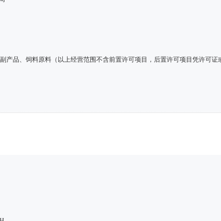
农副产品、饲料原料（以上经营范围不含前置许可项目，后置许可项目凭许可证
H