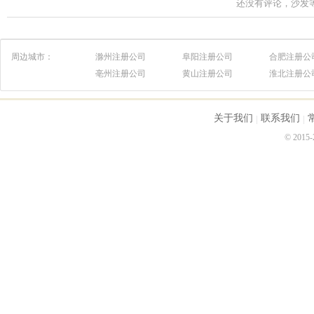
还没有评论，沙发
周边城市：
滁州注册公司
阜阳注册公司
合肥注册公
亳州注册公司
黄山注册公司
淮北注册公
关于我们
联系我们
© 2015