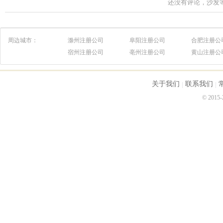
还没有评论，沙发
周边城市：
滁州注册公司
阜阳注册公司
合肥注册公
宿州注册公司
亳州注册公司
黄山注册公
关于我们
联系我们
© 2015