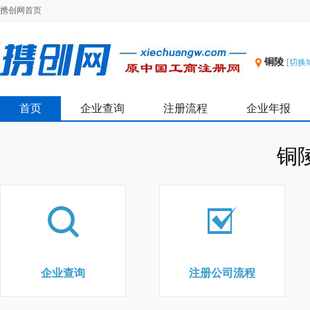
携创网首页
铜陵
[切换
首页
企业查询
注册流程
企业年报
铜
企业查询
注册公司流程