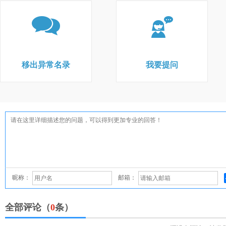
移出异常名录
我要提问
昵称：
邮箱：
全部评论（
0
条）