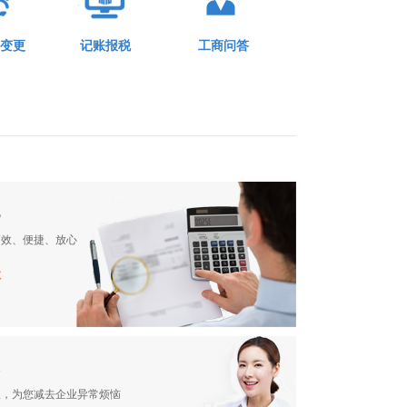
变更
记账报税
工商问答
税
高效、便捷、放心
账
报
唐*友
申请注册东莞市高埗内资公司
报，为您减去企业异常烦恼