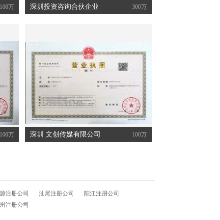
深圳投资咨询合伙企业
100万
300万
罗*咏
申请注册东莞市寮步内资公司
路*伯
申请注册东莞市虎门内资公司
梁*英
申请注册东莞市樟木头内资公司
孙*盛
申请注册东莞市茶山内资公司
陈*姐
申请注册东莞市塘厦内资公司
文*坤
申请注册东莞市长安内资公司
深圳 文创传媒有限公司
100万
100万
袁*盈
申请注册东莞市茶山内资公司
蔡*士
申请注册东莞市高埗内资公司
林*孝
申请注册东莞市常平内资公司
源注册公司
汕尾注册公司
阳江注册公司
州注册公司
钟**
申请注册东莞市常平内资公司