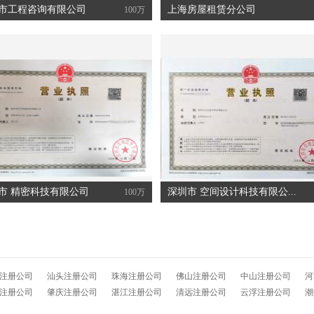
市工程咨询有限公司
上海房屋租赁分公司
100万
10小时前
10小时前
10小时前
10小时前
10小时前
11小时前
市 精密科技有限公司
深圳市 空间设计科技有限公...
100万
11小时前
11小时前
11小时前
注册公司
汕头注册公司
珠海注册公司
佛山注册公司
中山注册公司
河
注册公司
肇庆注册公司
湛江注册公司
清远注册公司
云浮注册公司
潮
11小时前