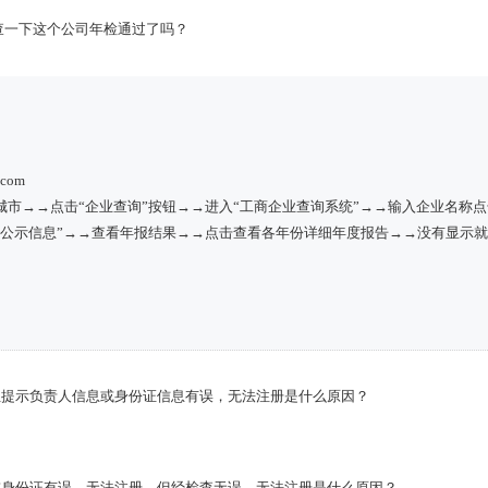
查一下这个公司年检通过了吗？
com
市→→点击“企业查询”按钮→→进入“工商企业查询系统”→→输入企业名称点
业公示信息”→→查看年报结果→→点击查看各年份详细年度报告→→没有显示
但提示负责人信息或身份证信息有误，无法注册是什么原因？
或身份证有误，无法注册，但经检查无误，无法注册是什么原因？