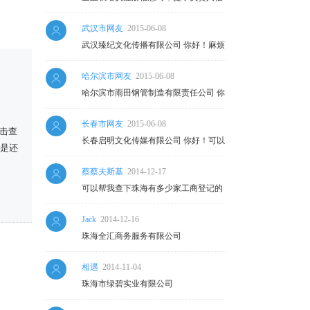
息或身份证有误，无法注册，但经检查
武汉市网友
2015-06-08
无误，无法注册是什么原因？
武汉臻纪文化传播有限公司 你好！麻烦
查下这几阿古斯的年检通过了吗？
哈尔滨市网友
2015-06-08
哈尔滨市雨田钢管制造有限责任公司 你
好！麻烦查下这家公司的年检通过了
长春市网友
2015-06-08
吗？谢谢！
击查
长春启明文化传媒有限公司 你好！可以
就是还
帮我查下这家公司的企业年检通过了
蔡蔡夫斯基
2014-12-17
吗？谢谢！
可以帮我查下珠海有多少家工商登记的
托管所吗？因为搜索珠海托管只能显示
Jack
2014-12-16
5条结果，拜托拜托啦，是用作毕业论
珠海全汇商务服务有限公司
文的课题来的，谢谢啦，万分感恩
相遇
2014-11-04
珠海市绿碧实业有限公司