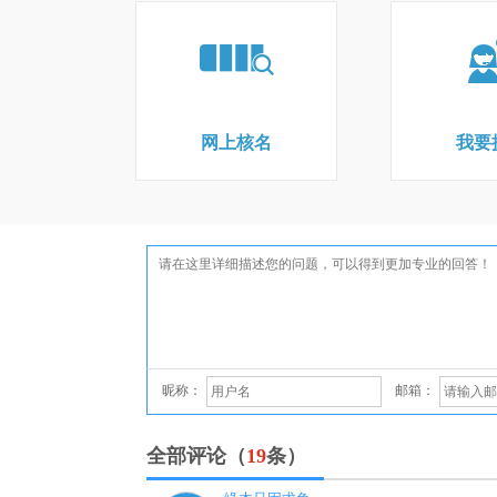
网上核名
我要
昵称：
邮箱：
全部评论（
19
条）